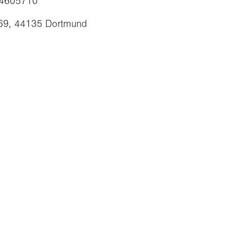
834605710
r. 69, 44135 Dortmund