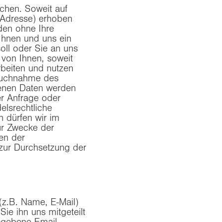
hen. Soweit auf
 Adresse) erhoben
rden ohne Ihre
Ihnen und uns ein
soll oder Sie an uns
von Ihnen, soweit
rbeiten und nutzen
pruchnahme des
enen Daten werden
er Anfrage oder
elsrechtliche
n dürfen wir im
für Zwecke der
en der
zur Durchsetzung der
z.B. Name, E-Mail)
e ihn uns mitgeteilt
egebene Email-