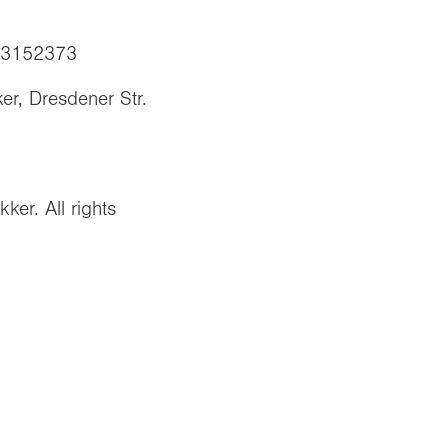
243152373
er, Dresdener Str.
ker. All rights