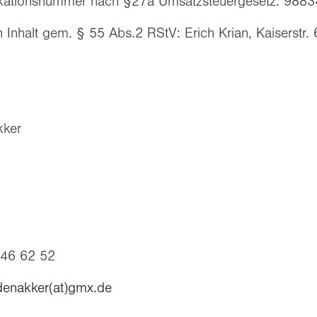
fikationsnummer nach §27a Umsatzsteuergesetz: 98
en Inhalt gem. § 55 Abs.2 RStV: Erich Krian, Kaiserst
kker
946 62 52
denakker(at)gmx.de