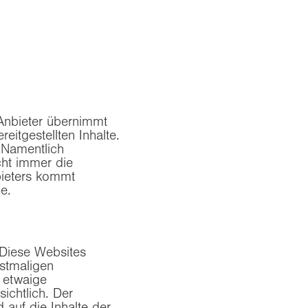
 Anbieter übernimmt
reitgestellten Inhalte.
. Namentlich
cht immer die
bieters kommt
e.
 Diese Websites
rstmaligen
b etwaige
ichtlich. Der
d auf die Inhalte der