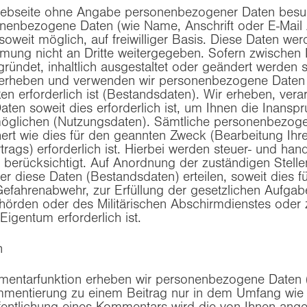
ebseite ohne Angabe personenbezogener Daten besuc
onenbezogene Daten (wie Name, Anschrift oder E-Mail
 soweit möglich, auf freiwilliger Basis. Diese Daten we
mung nicht an Dritte weitergegeben. Sofern zwischen 
gründet, inhaltlich ausgestaltet oder geändert werden 
, erheben und verwenden wir personenbezogene Daten 
en erforderlich ist (Bestandsdaten). Wir erheben, vera
en soweit dies erforderlich ist, um Ihnen die Inans
glichen (Nutzungsdaten). Sämtliche personenbezog
ert wie dies für den geannten Zweck (Bearbeitung Ihr
rags) erforderlich ist. Hierbei werden steuer- und hand
 berücksichtigt. Auf Anordnung der zuständigen Stelle
ber diese Daten (Bestandsdaten) erteilen, soweit dies 
 Gefahrenabwehr, zur Erfüllung der gesetzlichen Aufgab
örden oder des Militärischen Abschirmdienstes oder 
igentum erforderlich ist.
n
ntarfunktion erheben wir personenbezogene Daten (
entierung zu einem Beitrag nur in dem Umfang wie Si
fentlichung eines Kommentars wird die von Ihnen ang